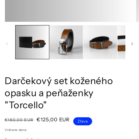
Otvoriť
O
médium
m
1
2
v
v
modálnom
m
okne
o
Darčekový set koženého
opasku a peňaženky
"Torcello"
Normálna
Cena
€125,00 EUR
€160,00 EUR
Zľava
cena
po
Vrátane dane.
zľave