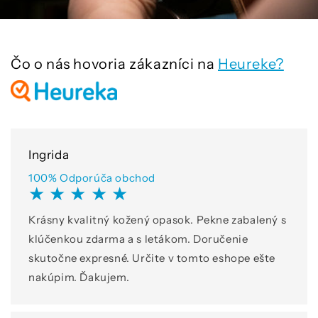
Čo o nás hovoria zákazníci na
Heureke?
Ingrida
100% Odporúča obchod
★ ★ ★ ★ ★
Krásny kvalitný kožený opasok. Pekne zabalený s
klúčenkou zdarma a s letákom. Doručenie
skutočne expresné. Určite v tomto eshope ešte
nakúpim. Ďakujem.