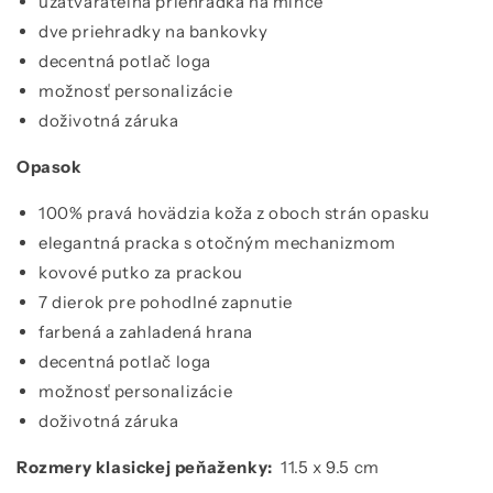
uzatvárateľná priehradka na mince
dve priehradky na bankovky
decentná potlač loga
možnosť personalizácie
doživotná záruka
Opasok
100% pravá hovädzia koža z oboch strán opasku
elegantná pracka s otočným mechanizmom
kovové putko za prackou
7 dierok pre pohodlné zapnutie
farbená a zahladená hrana
decentná potlač loga
možnosť personalizácie
doživotná záruka
Rozmery klasickej peňaženky:
11.5 x 9.5 cm