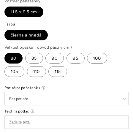
Rozmer peňaženky
11.5 x 9.5 cm
Farba
čierna a hnedá
Veľkosť opasku ( obvod pásu v cm )
80
85
90
95
100
105
110
115
Potlač na peňaženku
ⓘ
Text na potlač
ⓘ