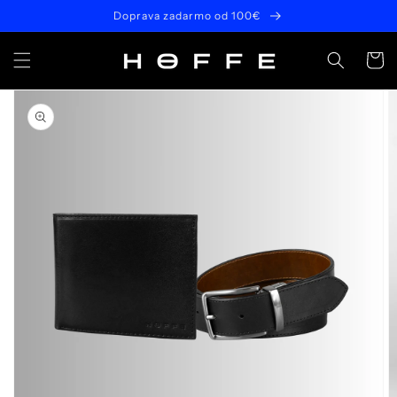
Prejsť
Doprava zadarmo od 100€
na
obsah
Košík
Prejsť na
informácie
o
produkte