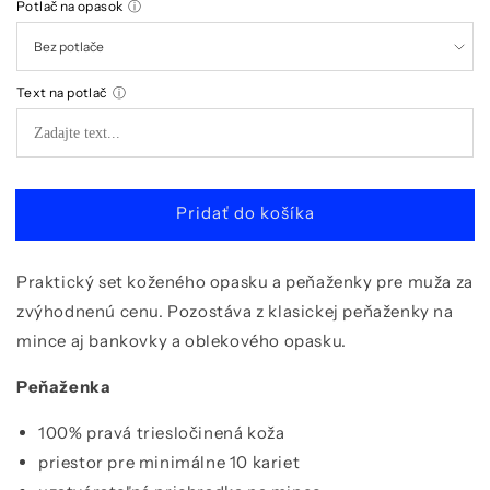
Potlač na opasok
ⓘ
Text na potlač
ⓘ
Pridať do košíka
Praktický set koženého opasku a peňaženky pre muža za
zvýhodnenú cenu. Pozostáva z klasickej peňaženky na
mince aj bankovky a oblekového opasku.
Peňaženka
100% pravá triesločinená koža
priestor pre minimálne 10 kariet