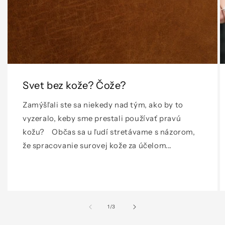
Svet bez kože? Čože?
Zamýšľali ste sa niekedy nad tým, ako by to
vyzeralo, keby sme prestali používať pravú
kožu? Občas sa u ľudí stretávame s názorom,
že spracovanie surovej kože za účelom...
z
1
/
3