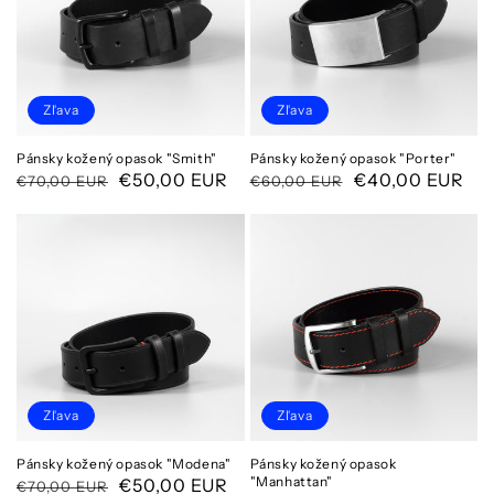
Zľava
Zľava
Pánsky kožený opasok "Smith"
Pánsky kožený opasok "Porter"
Normálna
Cena
€50,00 EUR
Normálna
Cena
€40,00 EUR
€70,00 EUR
€60,00 EUR
cena
po
cena
po
zľave
zľave
Zľava
Zľava
Pánsky kožený opasok "Modena"
Pánsky kožený opasok
"Manhattan"
Normálna
Cena
€50,00 EUR
€70,00 EUR