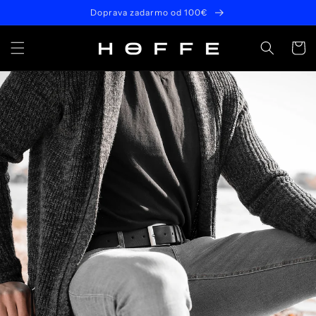
Prejsť
Doprava zadarmo od 100€
na
obsah
Košík