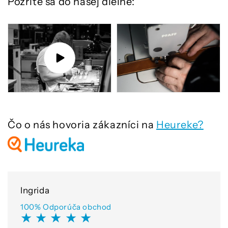
Pozrite sa do našej dielne:
Čo o nás hovoria zákazníci na
Heureke?
Ingrida
100% Odporúča obchod
★ ★ ★ ★ ★