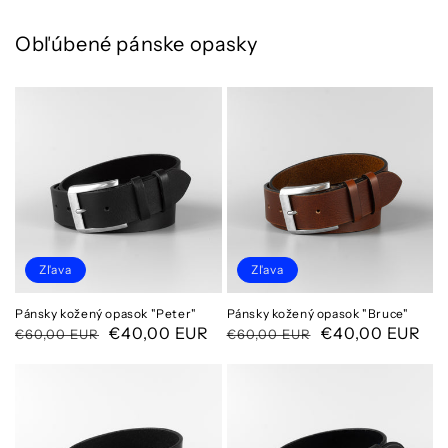
Obľúbené pánske opasky
Zľava
Zľava
Pánsky kožený opasok "Peter"
Pánsky kožený opasok "Bruce"
Normálna
Cena
€40,00 EUR
Normálna
Cena
€40,00 EUR
€60,00 EUR
€60,00 EUR
cena
po
cena
po
zľave
zľave