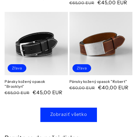
Normálna
Cena
€45,00 EUR
€65,00 EUR
cena
po
cena
po
zľave
zľave
Zľava
Zľava
Pánsky kožený opasok
Pánsky kožený opasok "Robert"
"Brooklyn"
Normálna
Cena
€40,00 EUR
€60,00 EUR
Normálna
Cena
€45,00 EUR
€65,00 EUR
cena
po
cena
po
zľave
zľave
Zobraziť všetko