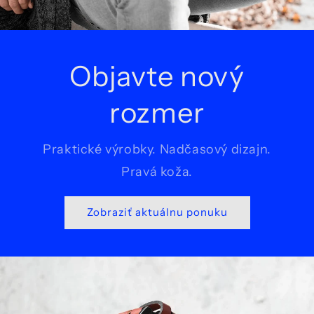
Objavte nový
rozmer
Praktické výrobky. Nadčasový dizajn.
Pravá koža.
Zobraziť aktuálnu ponuku