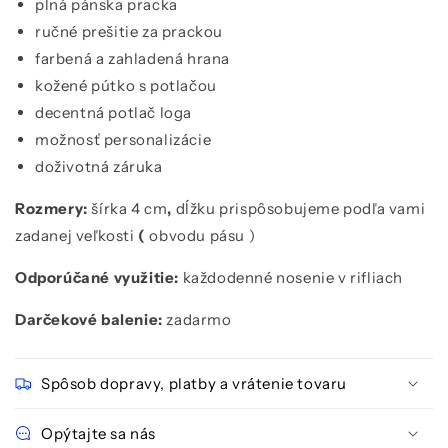
plná pánska pracka
ručné prešitie za prackou
farbená a zahladená hrana
kožené pútko s potlačou
decentná potlač loga
možnosť personalizácie
doživotná záruka
Rozmery:
šírka 4 cm
,
dĺžku prispôsobujeme podľa vami
zadanej veľkosti
(
obvodu pásu )
Odporúčané využitie:
každodenné nosenie v rifliach
Darčekové balenie:
zadarmo
Spôsob dopravy, platby a vrátenie tovaru
Opýtajte sa nás