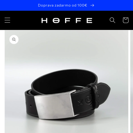
Prejsť
Doprava zadarmo od 100€
na
obsah
Košík
Prejsť na
informácie
o
produkte