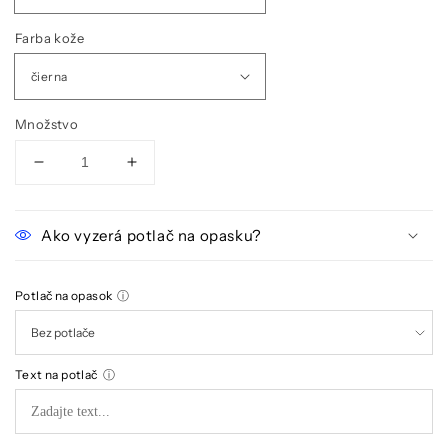
Farba kože
Množstvo
Znížiť
Zvýšiť
množstvo
množstvo
pre
pre
Pánsky
Pánsky
Ako vyzerá potlač na opasku?
ľudový
ľudový
kožený
kožený
opasok
opasok
Potlač na opasok
ⓘ
&quot;Matej&quot;
&quot;Matej&quot;
Text na potlač
ⓘ