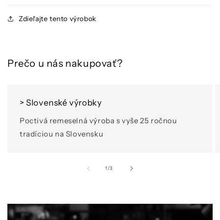
Zdieľajte tento výrobok
Prečo u nás nakupovať?
> Slovenské výrobky
Poctivá remeselná výroba s vyše 25 ročnou
tradíciou na Slovensku
z
1
/
3