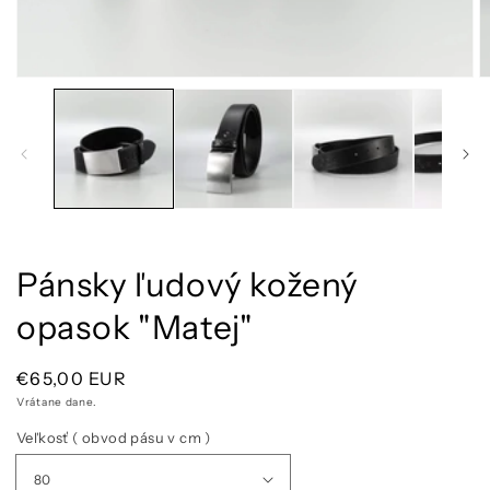
Otvoriť
O
médium
m
1
2
v
v
modálnom
m
okne
o
Pánsky ľudový kožený
opasok "Matej"
Normálna
€65,00 EUR
cena
Vrátane dane.
Veľkosť ( obvod pásu v cm )