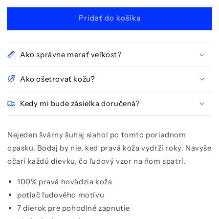
Pridať do košíka
Ako správne merať veľkost?
Ako ošetrovať kožu?
Kedy mi bude zásielka doručená?
Nejeden švárny šuhaj siahol po tomto poriadnom
opasku. Bodaj by nie, keď pravá koža vydrží
roky.
Navyše
očarí každú dievku,
čo ľudový vzor na ňom spatrí.
100% pravá hovädzia koža
potlač ľudového motívu
7 dierok pre pohodlné zapnutie